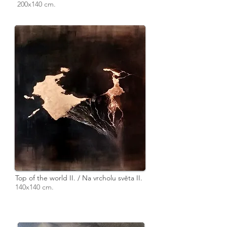
200x140 cm.
Top of the world II. / Na vrcholu světa II.
140x140 cm.