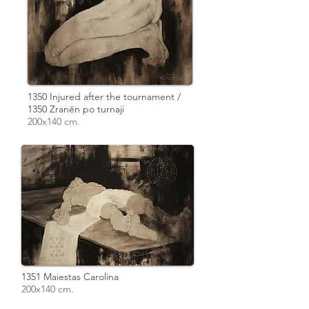
1350 Injured after the tournament /
1350 Zraněn po turnaji
200x140 cm.
1351 Maiestas Carolina
200x140 cm.