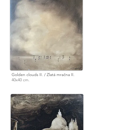
Golden clouds II. / Zlatá mračna II.
40x40 cm.