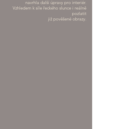
navrhla další úpravy pro interiér.
Vzhledem k síle řeckého slunce i reálně
pozlatit
již pověšené obrazy.