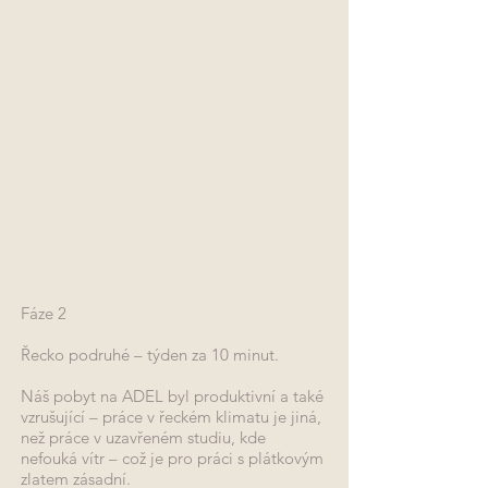
Fáze 2
Řecko podruhé – týden za 10 minut.
Náš pobyt na ADEL byl produktivní a
také
vzrušující – práce v řeckém klimatu je jiná,
než práce v uzavřeném studiu, kde
nefouká vítr – což je pro práci s plátkovým
zlatem zásadní.