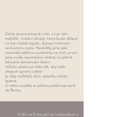
Začaly jsme postupně s tím, co je nám
nejbližší - kolekcí obrazů, která bude dělaná
na míru každé kajutě, obývací místnosti i
venkovnímu patiu. Nevěděly jsme jaké
materiály zvládnou podmínky na moři, proto
jsme zvolily reprodukce tištěné na plátně,
lakované damarovým lakem.
Ačkoliv vytisknout zlato tak, aby mělo
alespoň správný odstín
je vždy nadlidský úkol, výsledky nebyly
špatné.
O měsíc později se plátna poslali expresně
do Řecka.
V září se Erika jela na loď podívat a