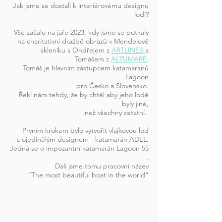
Jak jsme se dostali k interiérovému designu
lodí?
Vše začalo na jaře 2023, kdy jsme se potkaly
na charitativní dražbě obrazů v Mendelově
skleníku s
Ondřejem z
ARTLINES
a
Tomášem z
ALTUMARE
.
Tomáš je
hlavním zástupcem katamaranů
Lagoon
pro Česko a Slovensko.
Řekl nám tehdy, že by chtěl aby jeho lodě
byly jiné,
než všechny ostatní.
Prvním krokem bylo vytvořit vlajkovou loď
s ojedinělým designem - katamarán ADEL.
Jedná se o impozantní katamarán Lagoon 55
.
Dali jsme tomu pracovní název
“The most beautiful boat in the world”