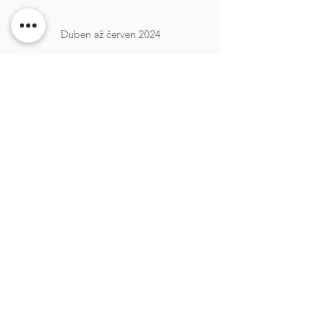
Duben až červen 2024
Lněné uniformy pro posádku, ručně tkané
ložní prádlo, stínidla pro vnitřní i venkovní
osvětlení procházely úpravami a vývojem
na míru, pro ten nejlepší možný zážitek
hostů na palubě ADEL.
Navrhli jsme mapu řeckých ostrovů na
vstupní dveře a světelný panel na terasu
byl odeslán na cestu na loď.