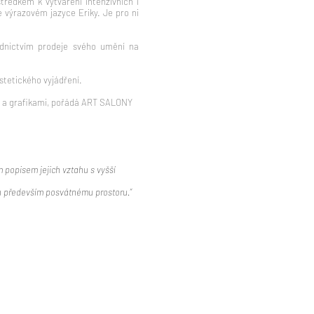
tředkem k vytváření intenzivních i
 výrazovém jazyce Eriky. Je pro ni
řednictvím prodeje svého umění na
stetického vyjádření.
y a grafikami, pořádá ART SALONY
ým popisem jejich vztahu s vyšší
enou především posvátnému prostoru.“