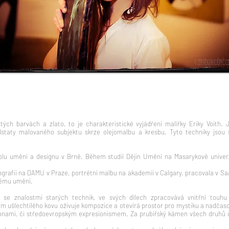
itých barvách a zlato, to je charakteristické vyjádření malířky Eriky Voith
taty malovaného subjektu skrze olejomalbu a kresbu. Tyto techniky jsou 
kolu umění a designu v Brně. Během studií Dějin Umění na Masarykově univerz
grafii na DAMU v Praze, portrétní malbu na akademii v Calgary, pracovala v Saa
vému umění.
, se znalostmi starých technik, ve svých dílech zpracovává vnitřní touh
ím ušlechtilého kovu oživuje kompozice a otevírá prostor pro mystiku a nadčas
ikonami, či středoevropským expresionismem. Za prubířský kámen všech druhů 