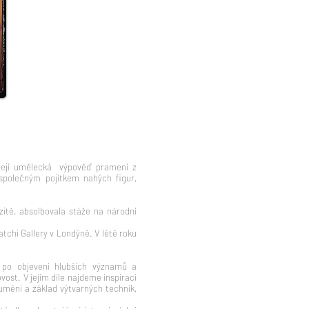
. Její umělecká výpověď pramení z
společným pojítkem nahých figur,
itě, absolbovala stáže na národní
tchi Gallery v Londýně. V létě roku
u po objevení hlubších významů a
ovost.
V jejím díle najdeme inspiraci
umění a základ výtvarných technik,