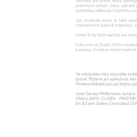
Technika alla prima, která zahrnuj
poetických obrazů. Zlato, vybrané 
symbolikou odkazující k počátku a k
Její umělecká praxe je také spoj
charitativních aukcích organizací, 
Umění Eriky Voith nachází své místo
Erika tvoří ve Studiu VOITH v bud
a výstavy. Studio je možné navštívi
"Ve středověku měly vizionářky zvlášt
bytostí. Můžeme jen spekulovat, kdo j
Poněkud klidnější jsou její krajiny, 
Josef Záruba-Pfeffermann, kurátor
SINGULARITA: ČLOVĚK – PROSTOR 
Art & Event Gallery Černá labuť Č