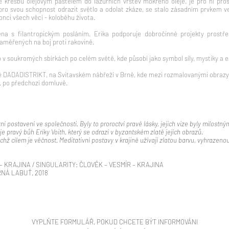
e kresbu olejovým pastelem do lazurních vrstev mokrého oleje, je pro ni pros
pro svou schopnost odrazit světlo a odolat zkáze, se stalo zásadním prvkem ve
onci všech věcí - koloběhu života.
ena s filantropickým posláním. Erika podporuje dobročinné projekty prost
zaměřených na boj proti rakovině.
 v soukromých sbírkách po celém světě, kde působí jako symbol síly, mystiky a e
ově DADADISTRIKT, na Svitavském nábřeží v Brně, kde mezi rozmalovanými obraz
t, po předchozí domluvě.
ní postavení ve společnosti. Byly to proroctví pravé lásky, jejich vize byly milostn
e pravý bůh Eriky Voith, který se odrazí v byzantském zlatě jejích obrazů.
jejichž cílem je věčnost. Meditativní postavy v krajině užívají zlatou barvu, vyhraz
– KRAJINA / SINGULARITY: ČLOVĚK – VESMÍR – KRAJINA
ERNÁ LABUŤ, 2018
VYPLŇTE FORMULÁŘ, POKUD CHCETE BÝT INFORMOVÁNI