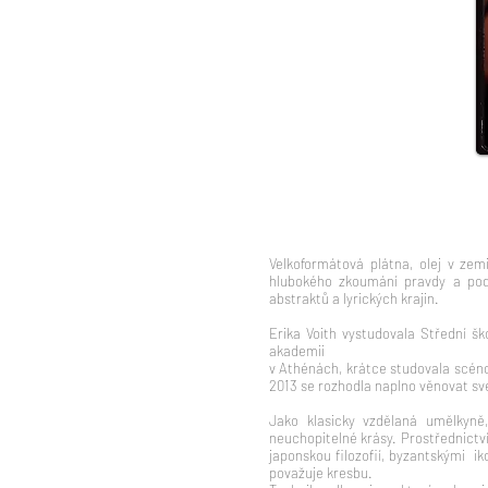
Velkoformátová plátna, olej v zem
hlubokého zkoumání pravdy a pods
abstraktů a lyrických krajin.
Erika Voith vystudovala Střední š
akademii
v Athénách, krátce studovala scéno
2013 se rozhodla naplno věnovat s
Jako klasicky vzdělaná umělkyně
neuchopitelné krásy. Prostřednictv
japonskou filozofií, byzantskými 
považuje kresbu.