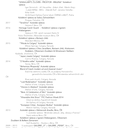
"SINGULARITY, ČLOVĚK - PROSTOR - KRAJINA" Kolektivní
výstava
Igor Grimmich - Jiří Hauschka - Adam Jílek - Martin Krajc
- Lukáš Miffek - MICL - Zdeněk Šorf - Jaroslav Valečka -
Erika Voith
Art & Event Gallery Černá labuť, ČERNÁ LABUŤ, Praha
Kolektivní výstava se Sašou Zahradníkem
Prosper, Čeladná, ČR
2017
"Tanečníci" Autorská výstava
Galerie F Brno, ČR
2016
Homage Caroli Quarti - Kolektivní výstava s Igorem
Kitzbergerem
Výstava k 700. výročí narození Karla IV.
Palác Šlechtičen, Moravské muzeum Brno, ČR
Kolektivní výstava s Borisem Jirků
Maxident Břeclav, ČR
2015
"Tribute to Calgary" Autorská výstava
Elbow Springs, Calgary, Kanada
Kolektivní výstava s Otou Janečkem, Borisem Jirků, Kristianem
Kodetem, Olbramem Zoubkem & Miroslavem Netíkem
Kaskáda, Jinačovice, ČR
"Japan meets Calgary" Autorská výstava
Carino Riserva, Calgary, Kanada
2014
"Z Nového světa" Autorská výstava
Savoy, Brno, ČR
"Bohemian Rhapsody" Autorská výstava
Blend of Czech modern art and classical music“
Event ke státnímu svátku ČR, za podpory Honorárního
generálního
konzulátu ČR a Ministerstva zahraničních věcí
ČR
River park church, Calgary, Kanada
"Last Redemption" Autorská výstava
Atelier of arts, Calgary, Kanada
"Visions in Abstract" Autorská výstava
Atelier of arts, Calgary, Kanada
"Bare. A Celebration of Skin" Autorská výstava
Atelier of arts, Calgary, Kanada
"Wearable Arts Show" YYC Fashion Week 2014
Účast se sbírkou figurálních kreseb
Art Gallery of Calgary, Kanada
"European Cities - European Bodies" Autorská výstava
Motion Gallery, Calgary, Kanada
2013
Autorská výstava v Mahenově divadle, Brno, ČR
1. autorská výstava "Brněnská zákoutí, akty, obrazy z Francie"
Stará radnice Brno, ČR
Kolektivní výstava s Igorem Kitzbergerem, Olbramem
Zoubkem
& Bořkem Zemanem
Golf Austerlitz – Slavkov u Brna, ČR
2009 – 2013 V zastoupení
GALERIE „V“
a
GALERIE „FENIX“
, Brno, ČR