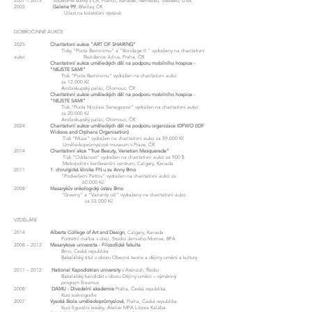
2007 – 2013 Soukromé sbírky v ČR, Francii, Kanadě, Německu, Švédsko, USA
2003
Galerie 99
, Břeclav, ČR
Účast na kolektivní výstavě
DOBROČINNÉ AUKCE
2025
Charitativní aukce "ART OF SHARING"
Tisky "Pocta Berninimu" a "Bondage II."
vydraženy na charitativní
aukci Rezidence Julius, Praha, ČR
Charitativní aukce uměleckých děl na podporu mobilního hospice -
"NEJSTE SAMI"
Tisk "Pocta Berninimu" vydražen na charitativní aukci
za 12.000 Kč
Arcibiskupský palác, Olomouc, ČR
Charitativní aukce uměleckých děl na podporu mobilního hospice -
"NEJSTE SAMI"
Tisk "Pocta Nicolasi Senegasovi" vydražen na charitativní aukci
za 20.000 Kč
Arcibiskupský palác, Olomouc, ČR
2024
Charitativní aukce uměleckých děl na podporu organizace IDFWO (IDF
Widows and Orphans Organisation)
Tisk "Múza" vydražen na charitativní aukci za 39.000 Kč
Uměleckoprůmyslové museum v Praze, ČR
2014
Charitativní akce "True Beauty, Venetian Masquerade"
Tisk "Oddanost" vydražen na charitativní aukci za 900 $
Metropolitní konferenční centrum, Calgary, Kanada
2011
1. chirurgická klinika FN u sv. Anny Brno
"Podvečerní Petrov" vydražen na charitativní aukci za
60.000 Kč
2008
Masarykův onkologický ústav, Brno
"Giverny" a "Varianty očí" vydraženy na charitativní aukci
za 55.000 Kč
VZDĚLÁNÍ
2014
Alberta College of Art and Design
, Calgary, Kanada
Portrétní malba v oleji, Studio Jamieho Morrise, BFA
2008 – 2012
Masarykova univerzita - Filozofická fakulta
Brno, Česká republika
Bakalářský titul v oboru Obecná teorie a dějiny umění a
kultury
2011 – 2012
National Kapodistrian university
v Aténách, Řecko
Bakalářský kandidát v oboru Dějiny umění – výměnný
program Erasmus
2008
DAMU - Divadelní akademie
Praha, Česká republika
Kurz scénografie
2007
Vysoká škola uměleckoprůmyslová
, Praha, Česká republika
Kurz figurální kresby, Ateliér MFA Libora Kalába