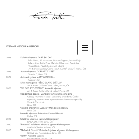
VÝSTAVNÍ HISTORIE A ÚSPĚCHY
2026
Kolektivní výstava "ART SALON"
Erika Voith, Jiří Hauschka, Norbert Tappert, Martin Krajc,
Adam Jílek, Žofie Eder, Markéta Urbanová, Dominika
Vyskočilová, Pavel Ziegler, Jiří Macht
Art & Event Gallery Černá labuť, ČERNÁ LABUŤ, Praha, ČR
2025
Autorská výstava "OBRAZY Z CEST"
Galerie D, Brno, ČR
2024
Autorská výstava v ART WINE HALL
Kurdějov, ČR
Křest monografie "TĚLO ZLATO SVĚTLO"
Art & Event Gallery Černá Labuť, Praha, ČR
2023
"TĚLO ZLATO SVĚTLO" Autorská výstava
Art & Event Gallery Černá Labuť, Praha, ČR
Prezidentská debata - Zahájení festivalu Meeting Brno
Obrazy "Patříme k sobě" věnovány prezidentu České
republiky Petru Pavlovi a prezidentce Slovenské republiky
Zuzaně Čaputové
Brno, ČR
Autorská charitativní výstava v Mendelově skleníku
Brno, ČR
Autorská výstava v Education Center Národní
Praha, ČR
2022
Kolektivní výstava s Igorem Kitzbergerem
DADA DISTRIKT, Brno, ČR
2020
"Poutníci" Kolektivní výstava s Igorem Kitzbergerem
Vinařství Obelisk, Valtice, ČR
2018
"Neřesti & Ctnosti" Kolektivní výstava s Igorem Kitzbergerem
Křížová síň, Nová radnice Brno, ČR
"Igrith" Autorská výstava
Knupp Gallery Praha, ČR