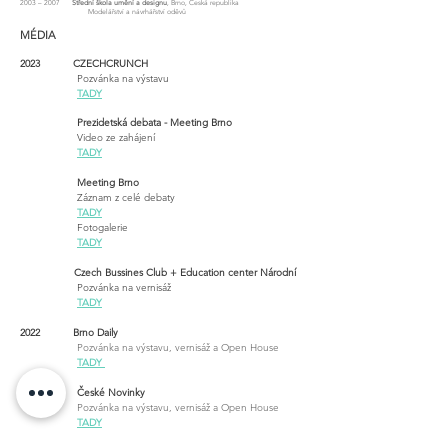
2003 – 2007
Střední škola umění a designu
, Brno, Česká republika
Modelářství a návrhářství oděvů
MÉDIA
2023 CZECHCRUNCH
Pozvánka na výstavu
TADY
Prezidetská debata - Meeting Brno
Video ze zahájení
TADY
Meeting Brno
Záznam z celé debaty
TADY
Fotogalerie
TADY
Czech Bussines Club + Education center Národní
Pozvánka na vernisáž
TADY
2022 Brno Daily
Pozvánka na výstavu, vernisáž a Open House
TADY
České Novinky
Pozvánka na výstavu, vernisáž a Open House
TADY