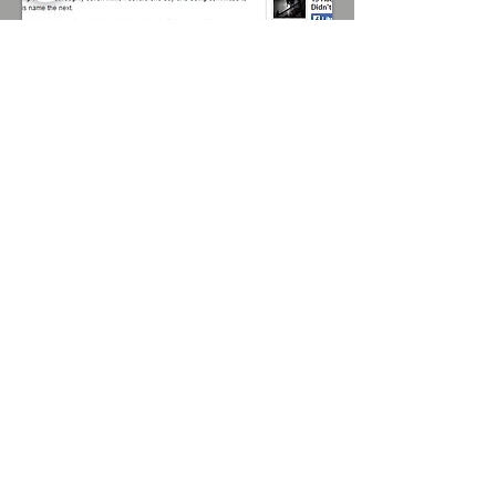
Evropská umělkyně Erika Voithová
otevírá v Calgary novou přehlídku
Demotix.com - článek Ben Tsui
11. ledna 2014